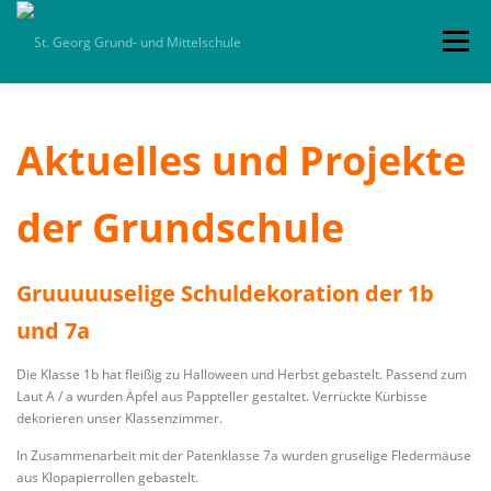
Zum
Inhalt
Menü
springen
HOME
ALLGEMEIN
SCHULLEBEN
Aktuelles und Projekte
TERMINE
KOLLEGIUM
KLASSEN
der Grundschule
Gruuuuuselige Schuldekoration der 1b
PARTNER
DOWNLOADS
IMPRESSUM
und 7a
Die Klasse 1b hat fleißig zu Halloween und Herbst gebastelt. Passend zum
Laut A / a wurden Äpfel aus Pappteller gestaltet. Verrückte Kürbisse
dekorieren unser Klassenzimmer.
In Zusammenarbeit mit der Patenklasse 7a wurden gruselige Fledermäuse
aus Klopapierrollen gebastelt.