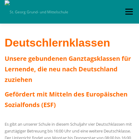
Zum
Inhalt
Menü
springen
HOME
ALLGEMEIN
SCHULLEBEN
Deutschlernklassen
Unsere gebundenen Ganztagsklassen für
TERMINE
KOLLEGIUM
KLASSEN
Lernende, die neu nach Deutschland
zuziehen
PARTNER
DOWNLOADS
IMPRESSUM
Gefördert mit Mitteln des Europäischen
Sozialfonds (ESF)
Es gibt an unserer Schule in diesem Schuljahr vier Deutschklassen mit
ganztägiger Betreuung bis 16:00 Uhr und eine weitere Deutschklasse.
Der Unterricht findet von Montag bis Donnerstag von 08:00 bis 16:00