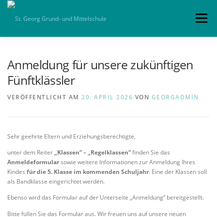
Zum
Inhalt
Menü
springen
HOME
ALLGEMEIN
SCHULLEBEN
Anmeldung für unsere zukünftigen
Fünftklässler
TERMINE
KOLLEGIUM
KLASSEN
VERÖFFENTLICHT AM
20. APRIL 2026
VON
GEORGADMIN
PARTNER
DOWNLOADS
IMPRESSUM
Sehr geehrte Eltern und Erziehungsberechtigte,
unter dem Reiter
„Klassen“ – „Regelklassen“
finden Sie das
Anmeldeformular
sowie weitere Informationen zur Anmeldung Ihres
Kindes
für die 5. Klasse im kommenden Schuljahr
. Eine der Klassen soll
als Bandklasse eingerichtet werden.
Ebenso wird das Formular auf der Unterseite „Anmeldung“ bereitgestellt.
Bitte füllen Sie das Formular aus. Wir freuen uns auf unsere neuen