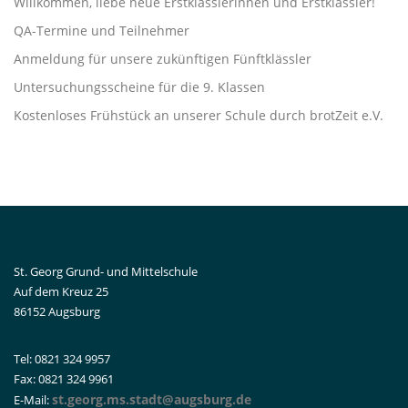
Willkommen, liebe neue Erstklässlerinnen und Erstklässler!
QA-Termine und Teilnehmer
Anmeldung für unsere zukünftigen Fünftklässler
Untersuchungsscheine für die 9. Klassen
Kostenloses Frühstück an unserer Schule durch brotZeit e.V.
St. Georg Grund- und Mittelschule
Auf dem Kreuz 25
86152 Augsburg
Tel: 0821 324 9957
Fax: 0821 324 9961
st.georg.ms.stadt@augsburg.de
E-Mail: