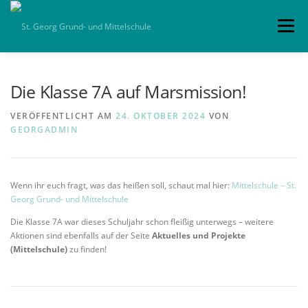
Zum
Inhalt
Menü
springen
HOME
ALLGEMEIN
SCHULLEBEN
Die Klasse 7A auf Marsmission!
VERÖFFENTLICHT AM
24. OKTOBER 2024
VON
GEORGADMIN
TERMINE
KOLLEGIUM
KLASSEN
PARTNER
DOWNLOADS
IMPRESSUM
Wenn ihr euch fragt, was das heißen soll, schaut mal hier:
Mittelschule – St.
Georg Grund- und Mittelschule
Die Klasse 7A war dieses Schuljahr schon fleißig unterwegs – weitere
Aktionen sind ebenfalls auf der Seite
Aktuelles und Projekte
(Mittelschule)
zu finden!